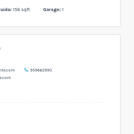
uida:
156 sqft
Garage:
1
O
ente.com
959662990
te.com