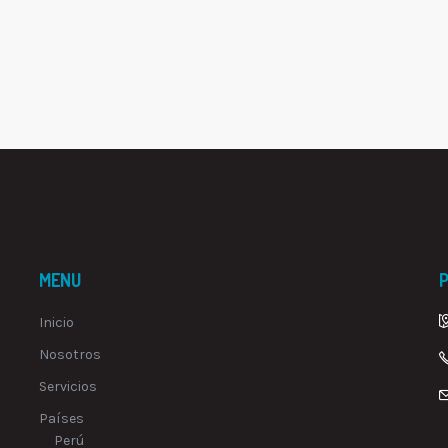
MENU
P
Inicio
Nosotros
Servicios
Países
Perú