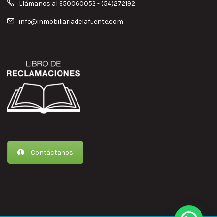
Llámanos al 950060052 - (54)272192
info@inmobiliariadelafuente.com
Contáctanos