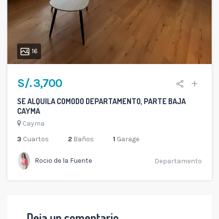
16
S/. 3,700
SE ALQUILA COMODO DEPARTAMENTO, PARTE BAJA
CAYMA
Cayma
3
Cuartos
2
Baños
1
Garage
Rocio de la Fuente
Departamento
Deja un comentario