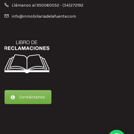
Llámanos al 950060052 - (54)272192
info@inmobiliariadelafuente.com
Contáctanos