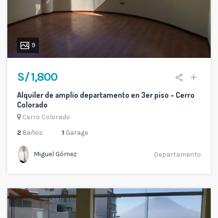
9
S/ 1,800
Alquiler de amplio departamento en 3er piso – Cerro
Colorado
Cerro Colorado
2
Baños
1
Garage
Miguel Gómez
Departamento