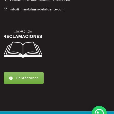
info@inmobiliariadelafuente.com
Contáctanos